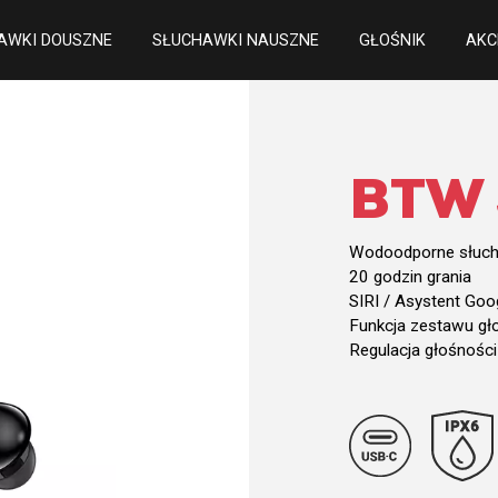
AWKI DOUSZNE
SŁUCHAWKI NAUSZNE
GŁOŚNIK
AKC
BTW
Wodoodporne słucha
20 godzin grania
SIRI / Asystent Goo
Funkcja zestawu g
Regulacja głośności