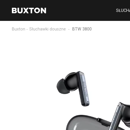
SŁUCH
Buxton
Słuchawki douszne
BTW 3800