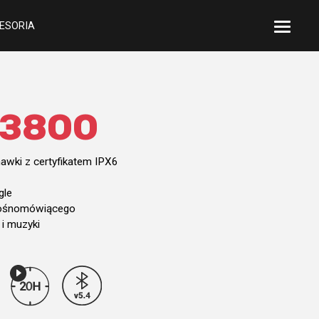
ESORIA
 3800
wki z certyfikatem IPX6
gle
łośnomówiącego
 i muzyki